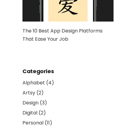
hy Is It
The 10 Best App Design Platforms
Artwork: 
That Ease Your Job
and Socia
Categories
Alphabet
(4)
Artsy
(2)
Design
(3)
Digital
(2)
Personal
(11)