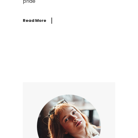
priae
Read More