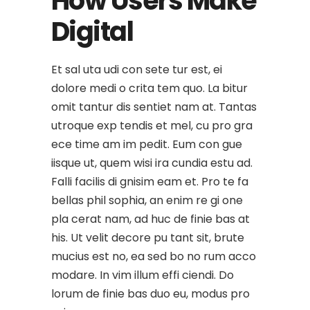
How Users Make
Digital
Et sal uta udi con sete tur est, ei
dolore medi o crita tem quo. La bitur
omit tantur dis sentiet nam at. Tantas
utroque exp tendis et mel, cu pro gra
ece time am im pedit. Eum con gue
iisque ut, quem wisi ira cundia estu ad.
Falli facilis di gnisim eam et. Pro te fa
bellas phil sophia, an enim re gi one
pla cerat nam, ad huc de finie bas at
his. Ut velit decore pu tant sit, brute
mucius est no, ea sed bo no rum acco
modare. In vim illum effi ciendi. Do
lorum de finie bas duo eu, modus pro