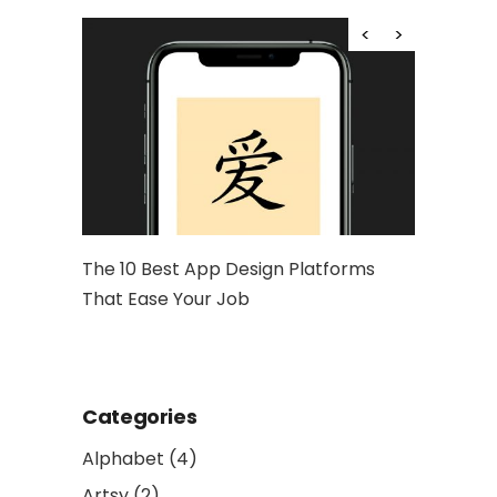
hy Is It
The 10 Best App Design Platforms
Artwork: 
That Ease Your Job
and Socia
Categories
Alphabet
(4)
Artsy
(2)